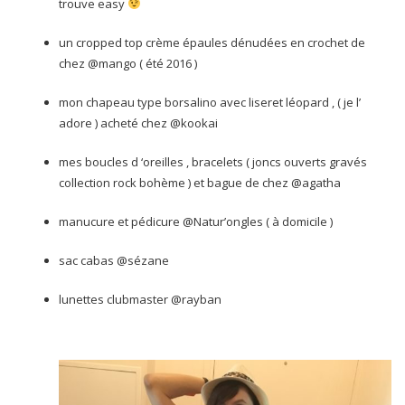
trouve easy
un cropped top crème épaules dénudées en crochet de
chez @mango ( été 2016 )
mon chapeau type borsalino avec liseret léopard , ( je l’
adore ) acheté chez @kookai
mes boucles d ‘oreilles , bracelets ( joncs ouverts gravés
collection rock bohème ) et bague de chez @agatha
manucure et pédicure @Natur’ongles ( à domicile )
sac cabas @sézane
lunettes clubmaster @rayban